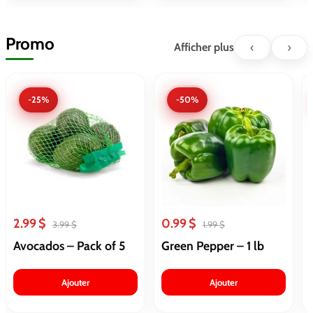
Promo
‹
›
Afficher plus
-25%
-50%
2.99 $
0.99 $
3.99 $
1.99 $
Avocados – Pack of 5
Green Pepper – 1 lb
Ajouter
Ajouter