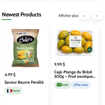
Newest Products
‹
›
Afficher plus
9.99 $
Cajá-Manga du Brésil
4.99 $
500g – Fruit exotique
tropical
Saveur Beurre Persillé
Brésil
Par avion
France