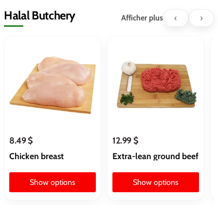
Halal Butchery
‹
›
Afficher plus
8.49 $
12.99 $
Chicken breast
Extra-lean ground beef
Show options
Show options