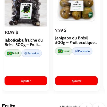
9.99 $
10.99 $
Jenipapo du Brésil
Jaboticaba fraîche du
500g – Fruit exotique
Brésil 500g – Fruit
rare
exotique brésilien
Brésil
Par avion
Brésil
Par avion
Ajouter
Ajouter
Fruits