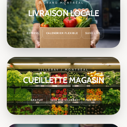
GRAND MONTRÉAL
LIVRAISON LOCALE
EXPRESS
CALENDRIER FLEXIBLE
SUIVI LIVE
VILLERAY / MONTRÉAL
CUEILLETTE MAGASIN
GRATUIT
1600 RUE VILLERAY
PICK UP