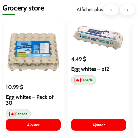
Grocery store
‹
›
Afficher plus
4.49 $
Egg whites – x12
Canada
10.99 $
Egg whites – Pack of
30
Canada
Ajouter
Ajouter