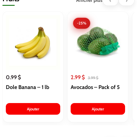
‹
›
Afficher plus
-25%
0.99 $
2.99 $
3.99 $
Dole Banana – 1 lb
Avocados – Pack of 5
Ajouter
Ajouter