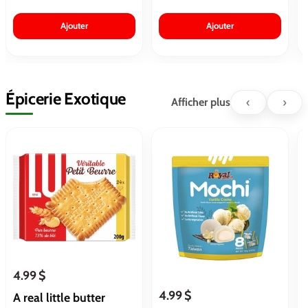
Ajouter
Ajouter
Épicerie Exotique
‹
›
Afficher plus
4.99 $
4.99 $
A real little butter